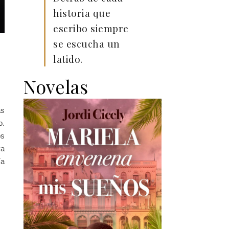
historia que
escribo siempre
se escucha un
latido.
Novelas
as
o.
os
ya
ía