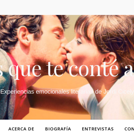
 que te conté a
Experiencias emocionales literarias de Jordi Cicely
ACERCA DE
BIOGRAFÍA
ENTREVISTAS
CO