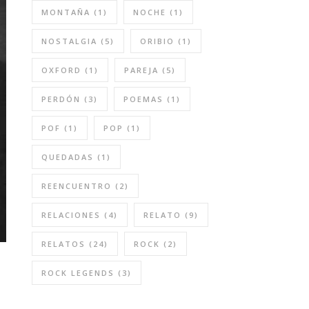
MONTAÑA
(1)
NOCHE
(1)
NOSTALGIA
(5)
ORIBIO
(1)
OXFORD
(1)
PAREJA
(5)
PERDÓN
(3)
POEMAS
(1)
POF
(1)
POP
(1)
QUEDADAS
(1)
REENCUENTRO
(2)
RELACIONES
(4)
RELATO
(9)
RELATOS
(24)
ROCK
(2)
ROCK LEGENDS
(3)