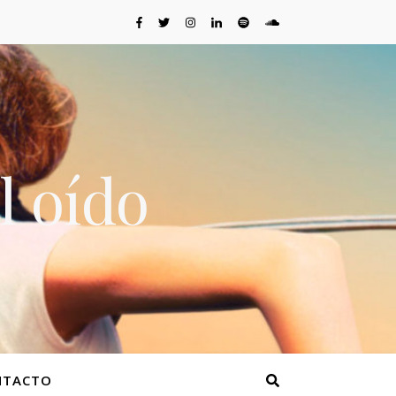
l oído
NTACTO