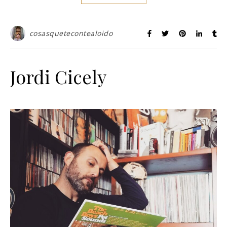
cosasquetecontealoido
Jordi Cicely