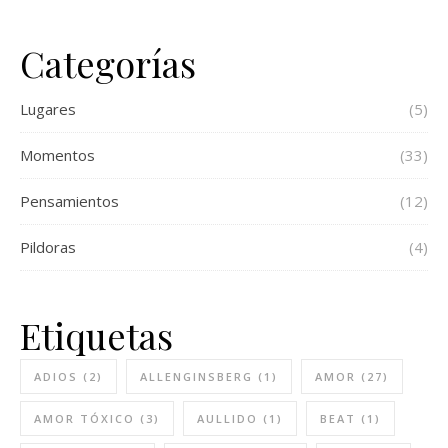
Categorías
Lugares
(5)
Momentos
(33)
Pensamientos
(12)
Pildoras
(4)
Etiquetas
ADIOS
(2)
ALLENGINSBERG
(1)
AMOR
(27)
AMOR TÓXICO
(3)
AULLIDO
(1)
BEAT
(1)