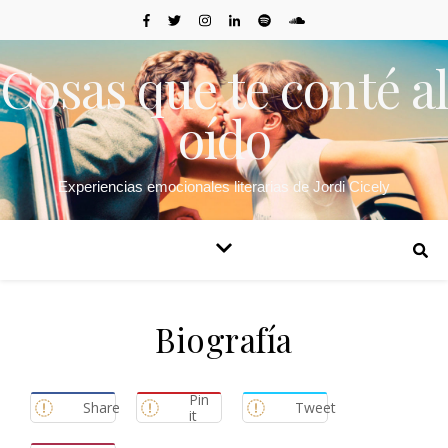
Cosas que te conté al
oído
Experiencias emocionales literarias de Jordi Cicely
Biografía
Pin
Share
Tweet
it