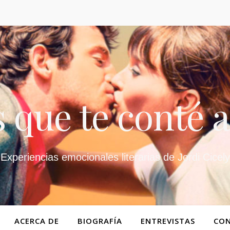
 que te conté a
Experiencias emocionales literarias de Jordi Cicely
ACERCA DE
BIOGRAFÍA
ENTREVISTAS
CO