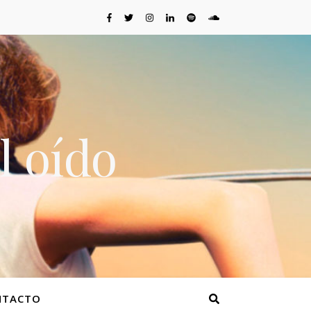
l oído
NTACTO