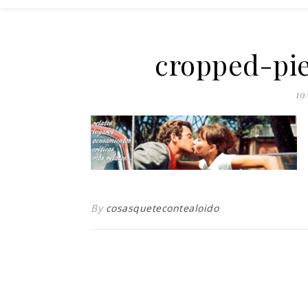
cropped-pie
19
By
cosasquetecontealoido