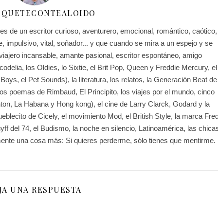
SQUETECONTEALOIDO
s de un escritor curioso, aventurero, emocional, romántico, caótico,
e, impulsivo, vital, soñador... y que cuando se mira a un espejo y se
viajero incansable, amante pasional, escritor espontáneo, amigo
odelia, los Oldies, lo Sixtie, el Brit Pop, Queen y Freddie Mercury, el
Boys, el Pet Sounds), la literatura, los relatos, la Generación Beat de
os poemas de Rimbaud, El Principito, los viajes por el mundo, cinco
hton, La Habana y Hong kong), el cine de Larry Clarck, Godard y la
eblecito de Cicely, el movimiento Mod, el British Style, la marca Fre
ff del 74, el Budismo, la noche en silencio, Latinoamérica, las chica
amente una cosa más: Si quieres perderme, sólo tienes que mentirme.
JA UNA RESPUESTA