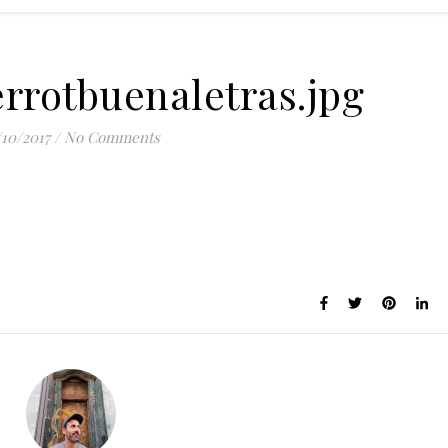
rrotbuenaletras.jpg
/10/2017
/
No Comments