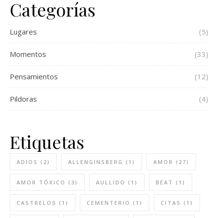
Categorías
Lugares
(5)
Momentos
(33)
Pensamientos
(12)
Pildoras
(4)
Etiquetas
ADIOS
(2)
ALLENGINSBERG
(1)
AMOR
(27)
AMOR TÓXICO
(3)
AULLIDO
(1)
BEAT
(1)
CASTRELOS
(1)
CEMENTERIO
(1)
CITAS
(1)