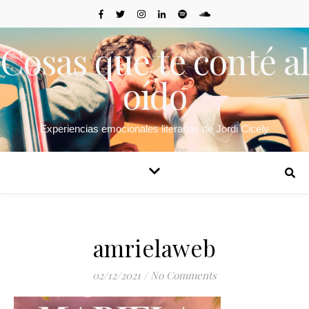
Cosas que te conté al
oído
Experiencias emocionales literarias de Jordi Cicely
amrielaweb
02/12/2021
/
No Comments